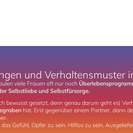
ngen und Verhaltensmuster i
pulen viele Frauen oft nur noch
Überlebensprogra
der Selbstliebe und Selbstfürsorge.
 ich bewusst gesetzt, denn genau darum geht es) Ver
gegraben
hat. Erst gegenüber einem Partner, dann de
er.
das Gefühl, Opfer zu sein. Hilflos zu sein. Ausgeliefe