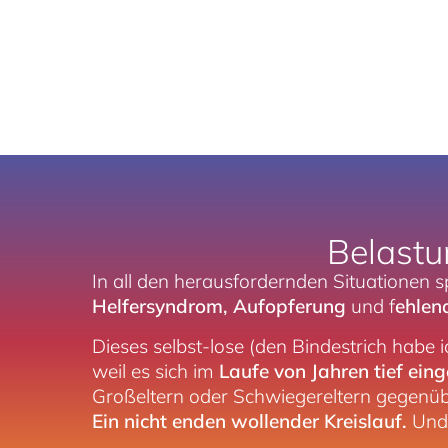
Belastu
In all den herausfordernden Situationen s
Helfersyndrom, Aufopferung
und f
ehlen
Dieses selbst-lose (den Bindestrich habe
weil es sich im
Laufe von Jahren tief ein
Großeltern oder Schwiegereltern gegenüb
Ein nicht enden wollender Kreislauf.
Und 