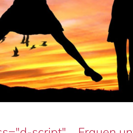
s="d-script"„ „Frauen unt