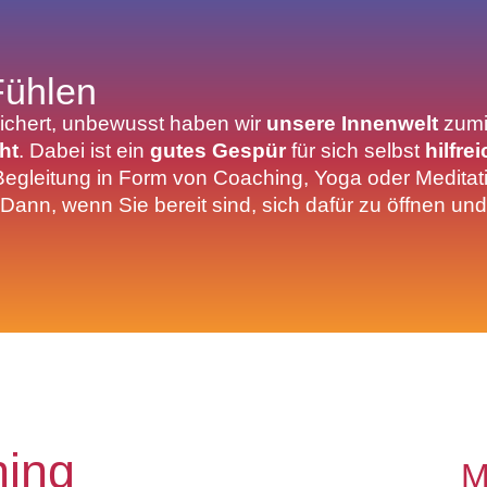
Fühlen
eichert, unbewusst haben wir
unsere Innenwelt
zumi
ht
. Dabei ist ein
gutes Gespür
für sich selbst
hilfre
Begleitung in Form von Coaching, Yoga oder Meditat
 Dann, wenn Sie bereit sind, sich dafür zu öffnen un
ing
M