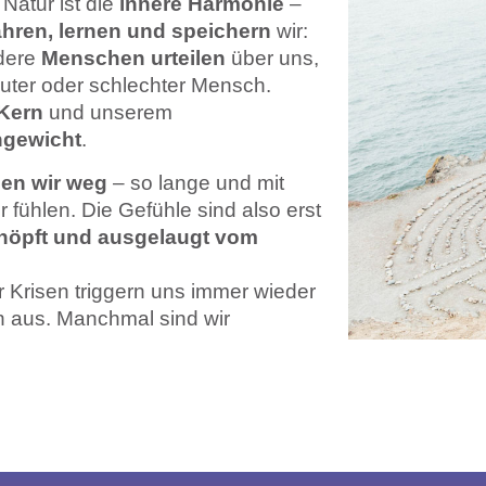
Natur ist die
innere Harmonie
–
ahren, lernen und speichern
wir:
dere
Menschen urteilen
über uns,
guter oder schlechter Mensch.
Kern
und unserem
hgewicht
.
ben wir weg
– so lange und mit
hr fühlen. Die Gefühle sind also erst
höpft und ausgelaugt vom
r Krisen triggern uns immer wieder
n aus. Manchmal sind wir