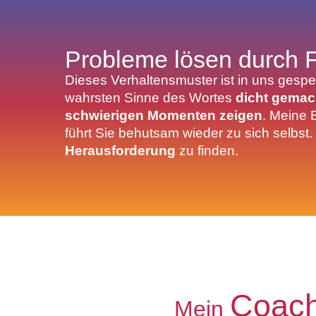
Probleme lösen durch 
Dieses Verhaltensmuster ist in uns gesp
wahrsten Sinne des Wortes
dicht gemac
schwierigen Momenten zeigen
. Meine 
führt Sie behutsam wieder zu sich selbst.
Herausforderung
zu finden.
Coach
Mein