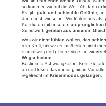
Wir sind
fühlende Wesen
. Unsere wahre 
so kommen wir auf die Welt. Ab dann
erf
Es gibt
gute und schlechte Gefühle
; an
dann auch wir selbst. Wir fühlen uns als 
Kollidieren mit unserem
ursprünglichen 
Selbstwert,
geraten aus unserem Gleic
Was wir
nicht fühlen wollen, das schie
aller Kraft, bis wir es tatsächlich nicht me
einmal weg und gleichzeitig sind wir
ersc
Wegschieben
.
Bestimmte Schwierigkeiten, Konflikte ode
an und lösen das immer gleiche Verhalte
regelrecht
im Krisenmodus gefangen
.