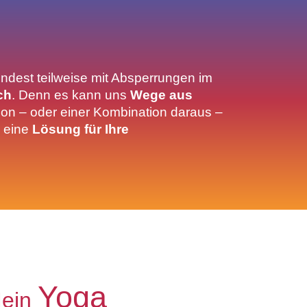
ndest teilweise mit Absperrungen im
ich
. Denn es kann uns
Wege aus
ion – oder einer Kombination daraus –
d eine
Lösung für Ihre
Yoga
ein